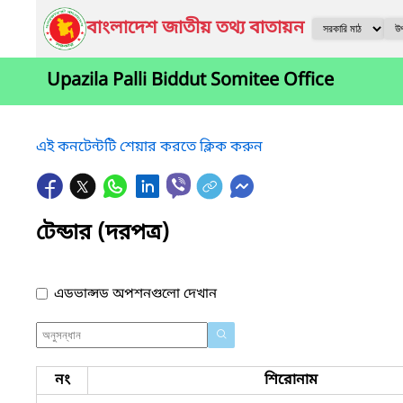
বাংলাদেশ জাতীয় তথ্য বাতায়ন
Upazila Palli Biddut Somitee Office
এই কনটেন্টটি শেয়ার করতে ক্লিক করুন
টেন্ডার (দরপত্র)
এডভান্সড অপশনগুলো দেখান
নং
শিরোনাম