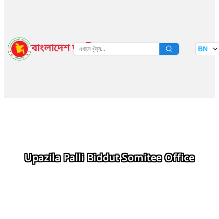
বাংলাদেশ জাতীয় তথ্য বাতায়ন
BN
দেখুন
Upazila Palli Biddut Somitee Office